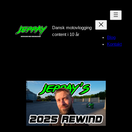
Spring
til
indhold
Dansk motovlogging
content i 10 år
Blog
Kontakt