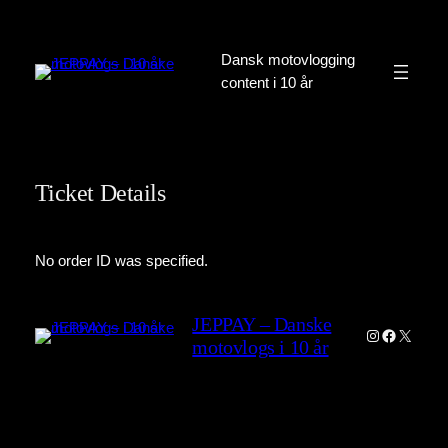
Spring
til
Dansk motovlogging
indhold
content i 10 år
Ticket Details
No order ID was specified.
JEPPAY – Danske
Instagram
Faceboo
X
motovlogs i 10 år